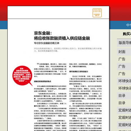
中
购买
版面导
封面
广告
广告
广告
环球快
环球快
目录
目录
宏观时
宏观时
宏观时