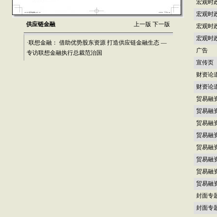
宏观时
宏观时
供应链金融
上一版
下一版
宏观时
宏观时
·联想金融： 借助优势股东资源 打造供应链金融生态 —
广告
专访联想金融执行总裁范治国
宣传页
财资论
财资论
贸易融
贸易融
贸易融
贸易融
贸易融
贸易融
贸易融
贸易融
封面专
封面专