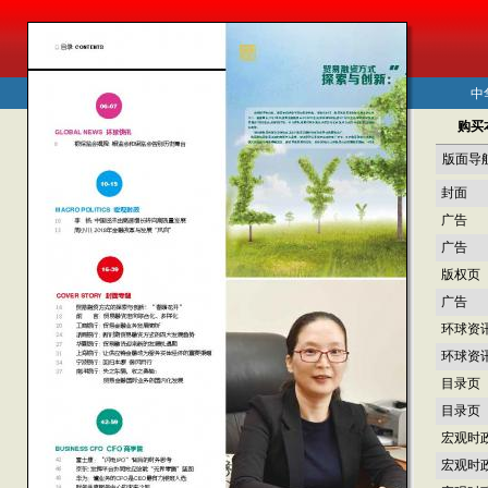
中
购买
版面导
封面
广告
广告
版权页
广告
环球资
环球资
目录页
目录页
宏观时
宏观时