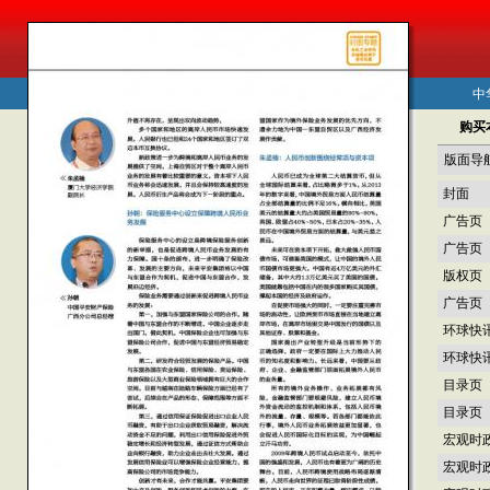
中
购买
版面导
封面
广告页
广告页
版权页
广告页
环球快
环球快
目录页
目录页
宏观时
宏观时