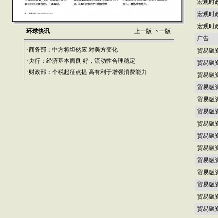
宏观时
宏观时
宏观时
环球快讯
上一版
下一版
广告
·商务部：中方将坦然应 对美方变化
贸易融
·央行：经济基本面良 好，流动性合理稳定
贸易融
·财政部：个税起征点提 高有利于增强消费能力
贸易融
贸易融
贸易融
贸易融
贸易融
贸易融
贸易融
贸易融
贸易融
贸易融
贸易融
贸易融