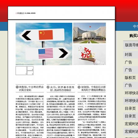
中
购买
版面导
封面
广告
广告
版权页
广告
环球快
环球快
目录页
目录页
宏观时
宏观时