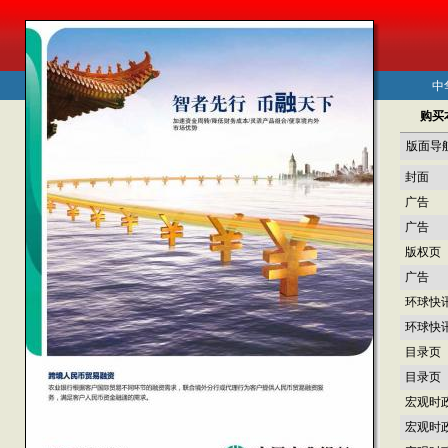
中
购买
版面导
封面
广告
广告
版权页
广告
环球快
环球快
目录页
目录页
宏观时
宏观时